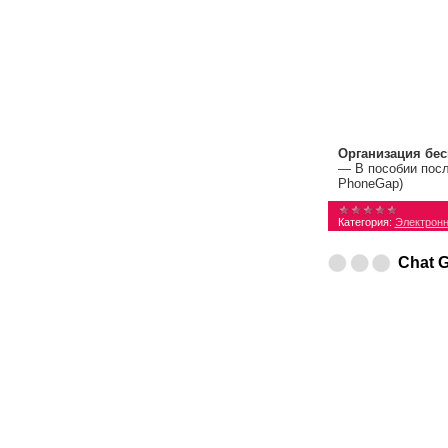
Организация бес
— В пособии посл
PhoneGap)
Категория:
Электронн
Chat 