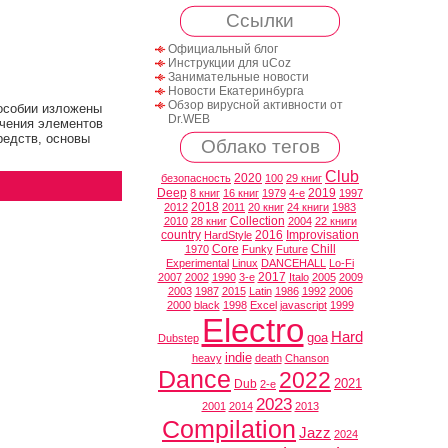
Ссылки
Официальный блог
Инструкции для uCoz
Занимательные новости
Новости Екатеринбурга
Обзор вирусной активности от
особии изложены
Dr.WEB
ачения элементов
редств, основы
Облако тегов
Club
2020
безопасность
100
29 книг
Deep
2019
8 книг
16 книг
1979
4-е
1997
2018
2012
2011
20 книг
24 книги
1983
Collection
2010
28 книг
2004
22 книги
country
2016
Improvisation
HardStyle
Core
Chill
1970
Funky
Future
Experimental
Linux
DANCEHALL
Lo-Fi
2017
2007
2002
1990
3-е
Italo
2005
2009
2003
1987
2015
Latin
1986
1992
2006
2000
black
1998
Excel
javascript
1999
Electro
Hard
goa
Dubstep
indie
heavy
death
Chanson
Dance
2022
2021
Dub
2-е
2023
2001
2014
2013
Compilation
Jazz
2024