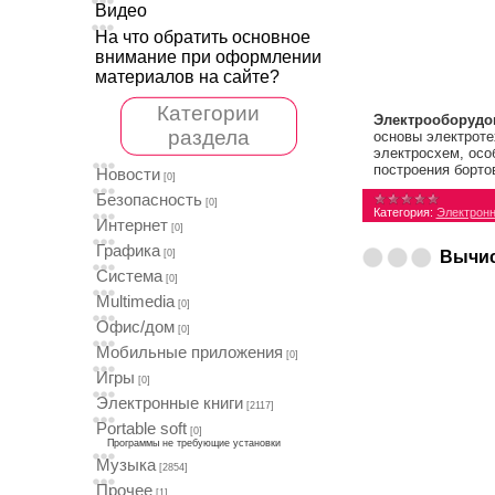
Видео
На что обратить основное
внимание при оформлении
материалов на сайте?
Категории
Электрооборудо
раздела
основы электроте
электросхем, осо
построения борто
Новости
[0]
Безопасность
[0]
Категория:
Электронн
Интернет
[0]
Графика
[0]
Вычис
Система
[0]
Multimedia
[0]
Офис/дом
[0]
Мобильные приложения
[0]
Игры
[0]
Электронные книги
[2117]
Portable soft
[0]
Программы не требующие установки
Музыка
[2854]
Прочее
[1]