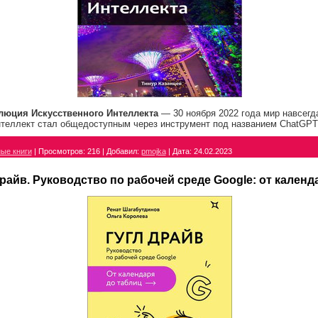
люция Искусственного Интеллекта
— 30 ноября 2022 года мир навсегд
теллект стал общедоступным через инструмент под названием ChatGPT
ые книги
|
Просмотров:
216
|
Добавил:
pmojka
|
Дата:
24.02.2023
Драйв. Руководство по рабочей среде Google: от календ