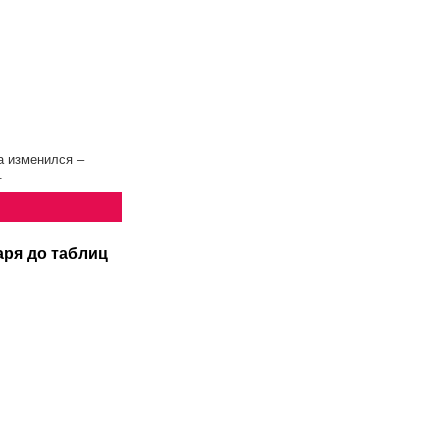
а изменился –
.
аря до таблиц