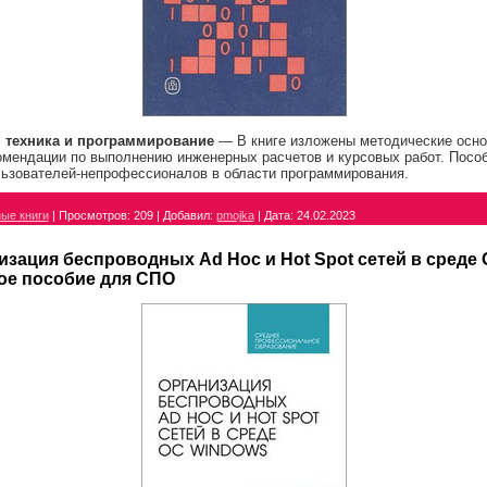
 техника и программирование
— В книге изложены методические осно
омендации по выполнению инженерных расчетов и курсовых работ. Пособ
льзователей-непрофессионалов в области программирования.
ые книги
|
Просмотров:
209
|
Добавил:
pmojka
|
Дата:
24.02.2023
изация беспроводных Ad Hoc и Hot Spot сетей в среде
ое пособие для СПО