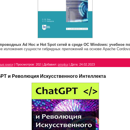
проводных Ad Hoc и Hot Spot сетей в среде ОС Windows: учебное п
е изложения сущности гибридных приложений на основе Apache Cordova
ые книги
|
Просмотров:
202
|
Добавил:
pmojka
|
Дата:
24.02.2023
GPT и Революция Искусственного Интеллекта