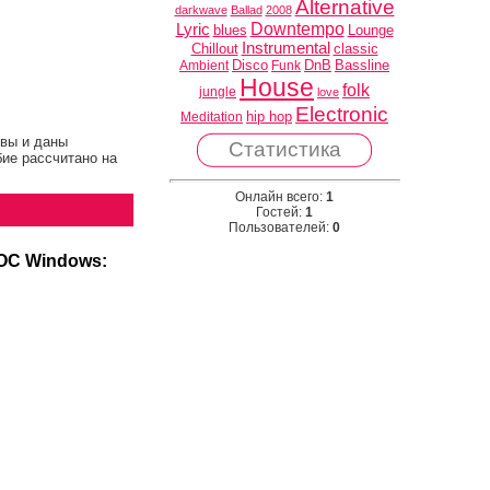
Alternative
darkwave
Ballad
2008
Downtempo
Lyric
blues
Lounge
Instrumental
Chillout
classic
Disco
DnB
Bassline
Ambient
Funk
House
folk
jungle
love
Electronic
hip hop
Meditation
вы и даны
Статистика
ие рассчитано на
Онлайн всего:
1
Гостей:
1
Пользователей:
0
 ОС Windows: