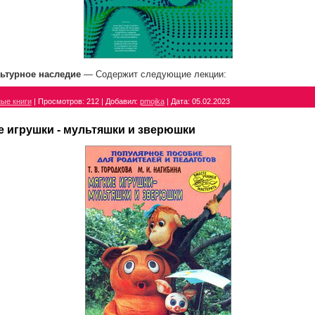
ьтурное наследие
— Содержит следующие лекции:
ые книги
|
Просмотров:
212
|
Добавил:
pmojka
|
Дата:
05.02.2023
е игрушки - мультяшки и зверюшки