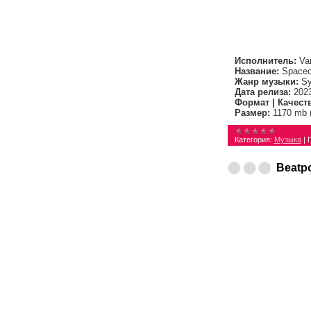
Исполнитель:
Var
Название:
Spaceou
Жанр музыки:
Sy
Дата релиза:
202
Формат | Качест
Размер:
1170 mb 
Категория:
Музыка
|
Beatpo