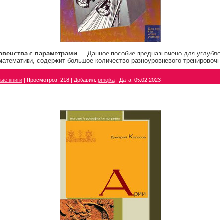
авенства с параметрами
— Данное пособие предназначено для углубле
математики, содержит большое количество разноуровневого тренировочн
ые книги
|
Просмотров:
218
|
Добавил:
pmojka
|
Дата:
05.02.2023