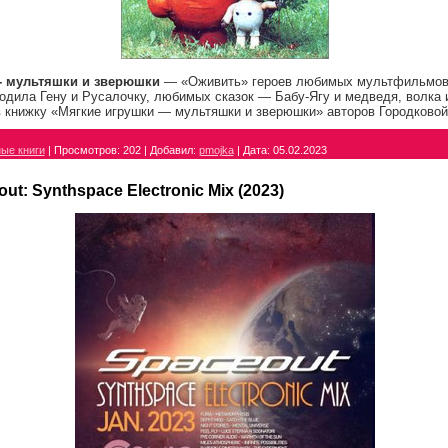
- мультяшки и зверюшки
— «Оживить» героев любимых мультфильмов
одила Гену и Русалочку, любимых сказок — Бабу-Ягу и медведя, волка 
в книжку «Мягкие игрушки — мультяшки и зверюшки» авторов Городковой
ые книги
|
Просмотров:
202
|
Добавил:
pmojka
|
Дата:
05.02.2023
ut: Synthspace Electronic Mix (2023)