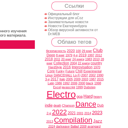
Ссылки
Официальный блог
Инструкции для uCoz
Занимательные новости
Новости Екатеринбурга
Обзор вирусной активности от
нного изучения
Dr.WEB
ого материала.
Облако тегов
Club
2020
безопасность
100
29 книг
Deep
2019
8 книг
1979
4-е
1997
2012
2018
2011
20 книг
24 книги
1983
2010
28
Collection
country
книг
2004
22 книги
2016
Improvisation
HardStyle
1970
Core
Chill
Funky
Future
Experimental
Linux
DANCEHALL
Lo-Fi
2007
2002
1990
2017
3-е
Italo
2005
2009
2003
1987
2015
Latin
1986
1992
2006
2000
black
1998
Excel
javascript
1999
Dubstep
Electro
Hard
goa
heavy
Dance
indie
Dub
death
Chanson
2022
2023
2021
2-е
2001
2014
Compilation
Jazz
2013
2024
darkwave
Ballad
2008
avangard