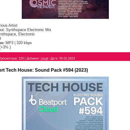
ious Artist
t: Synthspace Electronic Mix
nthspace, Electronic
3
во:
MP3 | 320 kbps
(+3% )
Просмотров:
220
|
Добавил:
trigall
|
Дата:
05.02.2023
rt Tech House: Sound Pack #594 (2023)