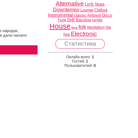
Alternative
Lyric
blues
Downtempo
Lounge
Chillout
Instrumental
classic
Disco
Ambient
DnB
Bassline
Funk
jungle
House
folk
hip
Meditation
love
и народах,
Electronic
hop
и дали начало
Статистика
Онлайн всего:
1
Гостей:
1
Пользователей:
0