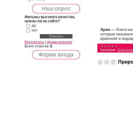
Наш опрос
Фильмы высокого качества,
нужны ли на сайте?
да
Арии
— Книга кан
нет
которые называли
иранским и индоа
Результаты
|
Архив опросов
Всего ответов:
8
Категория:
Электронн
Форма входа
Приро