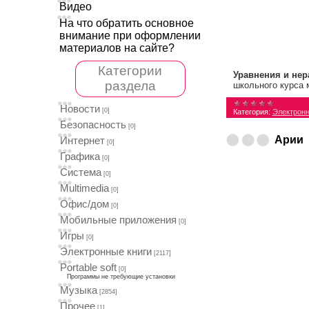
Видео
На что обратить основное
внимание при оформлении
материалов на сайте?
Категории
Уравнения и нер
раздела
школьного курса 
Новости
[0]
Категория:
Электронн
Безопасность
[0]
Арии
Интернет
[0]
Графика
[0]
Система
[0]
Multimedia
[0]
Офис/дом
[0]
Мобильные приложения
[0]
Игры
[0]
Электронные книги
[2117]
Portable soft
[0]
Программы не требующие установки
Музыка
[2854]
Прочее
[1]