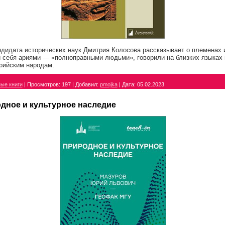
дидата исторических наук Дмитрия Колосова рассказывает о племенах 
 себя ариями — «полноправными людьми», говорили на близких языках 
рийским народам.
ые книги
|
Просмотров:
197
|
Добавил:
pmojka
|
Дата:
05.02.2023
дное и культурное наследие