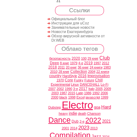
31
Ссылки
Официальный блог
Инструкции для uCoz
Занимательные новости
Новости Екатеринбурга
Обзор вирусной активности от
Dr.WEB
Облако тегов
Club
2020
безопасность
100
29 книг
Deep
2019
8 книг
1979
4-е
1997
2012
2018
2011
20 книг
36 книг
24 книги
1983
Collection
2010
28 книг
2004
22 книги
country
2016
Improvisation
HardStyle
Core
Chill
1970
Funky
Future
Experimental
Linux
DANCEHALL
Lo-Fi
2017
2007
2002
1990
3-е
Italo
2005
2009
2003
1987
2015
Latin
1986
1992
2006
2000
black
1998
Excel
javascript
1999
Electro
Hard
goa
Dubstep
indie
heavy
death
Chanson
Dance
2022
2021
Dub
2-е
2023
2001
2014
2013
Compilation
Jazz
2024