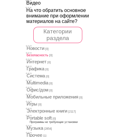
Видео
На что обратить основное
внимание при оформлении
материалов на сайте?
Категории
раздела
Новости
[0]
Безопасность
[0]
Интернет
[0]
Графика
[0]
Система
[0]
Multimedia
[0]
Офис/дом
[0]
Мобильные приложения
[0]
Игры
[0]
Электронные книги
[2117]
Portable soft
[0]
Программы не требующие установки
Музыка
[2854]
Прочее
[1]