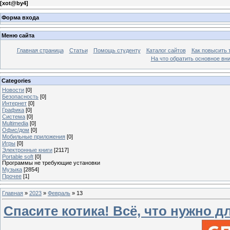
[
xot@by4
]
Форма входа
Меню сайта
Главная страница
Статьи
Помощь студенту
Каталог сайтов
Как повысить
На что обратить основное вн
Categories
Новости
[0]
Безопасность
[0]
Интернет
[0]
Графика
[0]
Система
[0]
Multimedia
[0]
Офис/дом
[0]
Мобильные приложения
[0]
Игры
[0]
Электронные книги
[2117]
Portable soft
[0]
Программы не требующие установки
Музыка
[2854]
Прочее
[1]
Главная
»
2023
»
Февраль
»
13
Спасите котика! Всё, что нужно 