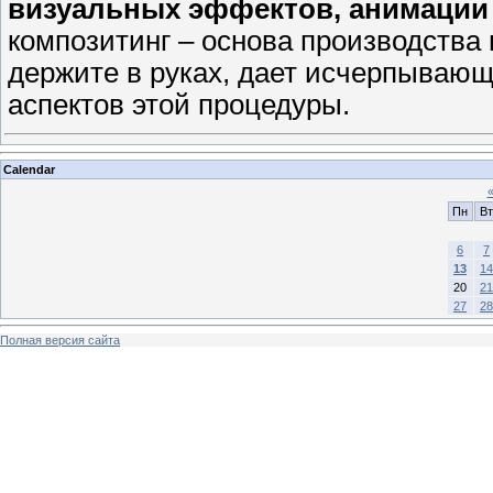
визуальных эффектов, анимации
композитинг – основа производства
держите в руках, дает исчерпывающ
аспектов этой процедуры.
Calendar
Пн
Вт
6
7
13
14
20
21
27
28
Полная версия сайта