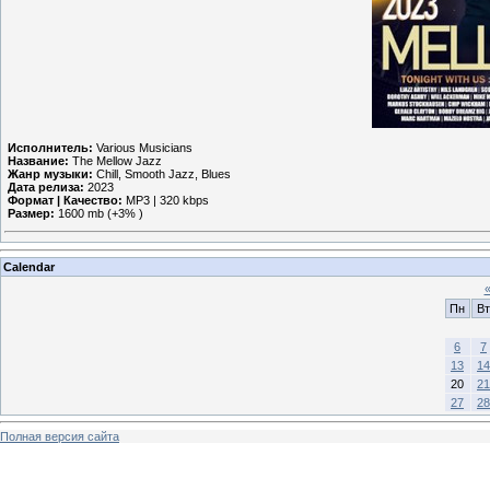
Исполнитель:
Various Musicians
Название:
The Mellow Jazz
Жанр музыки:
Chill, Smooth Jazz, Blues
Дата релиза:
2023
Формат | Качество:
MP3 | 320 kbps
Размер:
1600 mb (+3% )
Calendar
Пн
Вт
6
7
13
14
20
21
27
28
Полная версия сайта