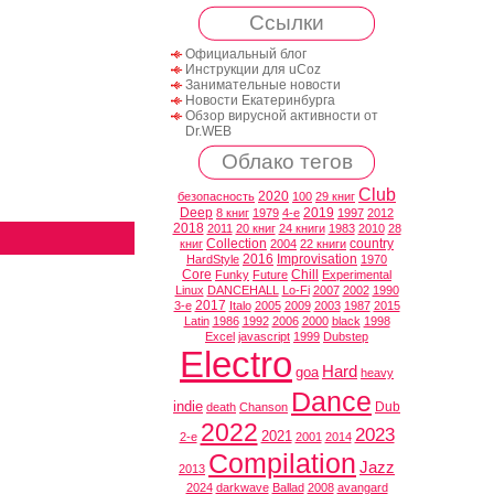
Ссылки
Официальный блог
Инструкции для uCoz
Занимательные новости
Новости Екатеринбурга
Обзор вирусной активности от
Dr.WEB
Облако тегов
Club
2020
безопасность
100
29 книг
Deep
2019
8 книг
1979
4-е
1997
2012
2018
2011
20 книг
24 книги
1983
2010
28
Collection
country
книг
2004
22 книги
2016
Improvisation
HardStyle
1970
Core
Chill
Funky
Future
Experimental
Linux
DANCEHALL
Lo-Fi
2007
2002
1990
2017
3-е
Italo
2005
2009
2003
1987
2015
Latin
1986
1992
2006
2000
black
1998
Excel
javascript
1999
Dubstep
Electro
Hard
goa
heavy
Dance
indie
Dub
death
Chanson
2022
2023
2021
2-е
2001
2014
Compilation
Jazz
2013
2024
darkwave
Ballad
2008
avangard