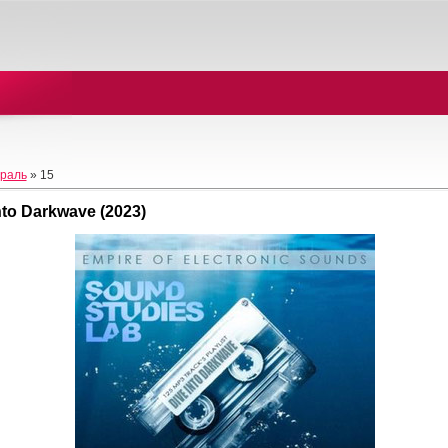
раль
»
15
nto Darkwave (2023)