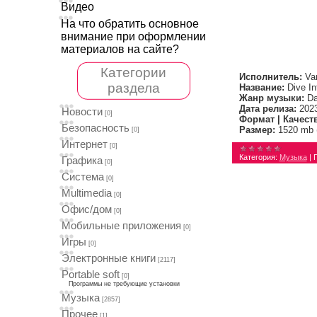
Видео
На что обратить основное
внимание при оформлении
материалов на сайте?
Категории
Исполнитель:
Var
раздела
Название:
Dive In
Жанр музыки:
Da
Дата релиза:
202
Новости
[0]
Формат | Качест
Безопасность
Размер:
1520 mb 
[0]
Интернет
[0]
Категория:
Музыка
|
Графика
[0]
Система
[0]
Multimedia
[0]
Офис/дом
[0]
Мобильные приложения
[0]
Игры
[0]
Электронные книги
[2117]
Portable soft
[0]
Программы не требующие установки
Музыка
[2857]
Прочее
[1]