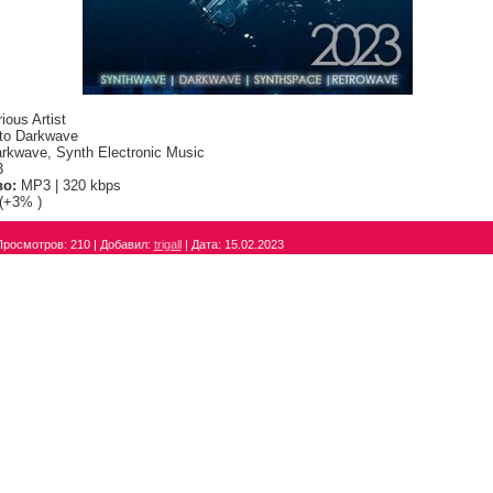
ious Artist
to Darkwave
rkwave, Synth Electronic Music
3
во:
MP3 | 320 kbps
(+3% )
Просмотров:
210
|
Добавил:
trigall
|
Дата:
15.02.2023