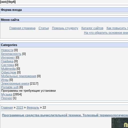
[
xot@by4
]
Форма входа
Меню сайта
Главная страница
Статьи
Помощь студенту
Каталог сайтов
Как повысить
На что обратить основное вн
Categories
Новости
[0]
Безопасность
[0]
Интернет
[0]
Графика
[0]
Система
[0]
Multimedia
[0]
Офис/дом
[0]
Мобильные приложения
[0]
Игры
[0]
Электронные книги
[2117]
Portable soft
[0]
Программы не требующие установки
Музыка
[2854]
Прочее
[1]
Главная
»
2023
»
Февраль
»
22
Программные средства вычислительной техники. Толковый терминологическ