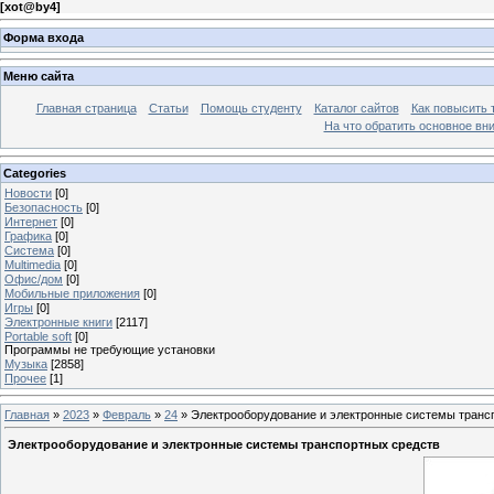
[
xot@by4
]
Форма входа
Меню сайта
Главная страница
Статьи
Помощь студенту
Каталог сайтов
Как повысить
На что обратить основное вн
Categories
Новости
[0]
Безопасность
[0]
Интернет
[0]
Графика
[0]
Система
[0]
Multimedia
[0]
Офис/дом
[0]
Мобильные приложения
[0]
Игры
[0]
Электронные книги
[2117]
Portable soft
[0]
Программы не требующие установки
Музыка
[2858]
Прочее
[1]
Главная
»
2023
»
Февраль
»
24
» Электрооборудование и электронные системы транс
Электрооборудование и электронные системы транспортных средств