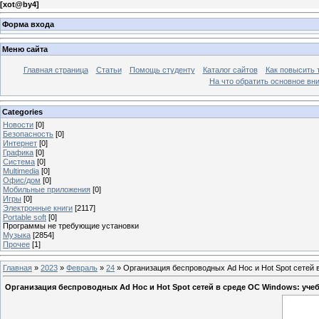
[
xot@by4
]
Форма входа
Меню сайта
Главная страница
Статьи
Помощь студенту
Каталог сайтов
Как повысить
На что обратить основное вн
Categories
Новости
[0]
Безопасность
[0]
Интернет
[0]
Графика
[0]
Система
[0]
Multimedia
[0]
Офис/дом
[0]
Мобильные приложения
[0]
Игры
[0]
Электронные книги
[2117]
Portable soft
[0]
Программы не требующие установки
Музыка
[2854]
Прочее
[1]
Главная
»
2023
»
Февраль
»
24
» Организация беспроводных Ad Hoc и Hot Spot сетей
Организация беспроводных Ad Hoc и Hot Spot сетей в среде ОС Windows: уче