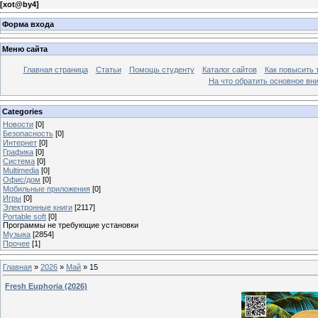
[
xot@by4
]
Форма входа
Меню сайта
Главная страница
Статьи
Помощь студенту
Каталог сайтов
Как повысить
На что обратить основное вн
Categories
Новости
[0]
Безопасность
[0]
Интернет
[0]
Графика
[0]
Система
[0]
Multimedia
[0]
Офис/дом
[0]
Мобильные приложения
[0]
Игры
[0]
Электронные книги
[2117]
Portable soft
[0]
Программы не требующие установки
Музыка
[2854]
Прочее
[1]
Главная
»
2026
»
Май
»
15
Fresh Euphoria (2026)