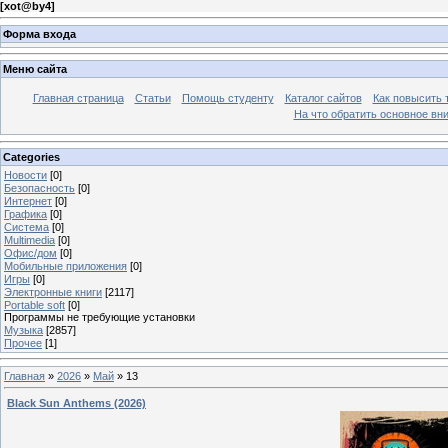
[
xot@by4
]
Форма входа
Меню сайта
Главная страница
Статьи
Помощь студенту
Каталог сайтов
Как повысить
На что обратить основное вн
Categories
Новости
[0]
Безопасность
[0]
Интернет
[0]
Графика
[0]
Система
[0]
Multimedia
[0]
Офис/дом
[0]
Мобильные приложения
[0]
Игры
[0]
Электронные книги
[2117]
Portable soft
[0]
Программы не требующие установки
Музыка
[2857]
Прочее
[1]
Главная
»
2026
»
Май
»
13
Black Sun Anthems (2026)