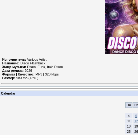
Исполнитель:
Various Artist
Название:
Disco Flashback
Жанр музыки:
Disco, Funk, Italo Disco
Дата релиза:
2026
Формат | Качество:
MP3 | 320 kbps
Размер:
983 mb (+3% )
Calendar
Пн
Вт
4
5
11
12
18
19
25
26