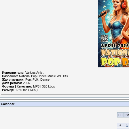
Исполнитель:
Various Artist
Название:
National Pop Dance Music Vol. 133
Жанр музыки:
Pop, Folk, Dance
Дата релиза:
2026
Формат | Качество:
MP3 | 320 kbps
Размер:
1750 mb (+3% )
Calendar
Пн
Вт
4
5