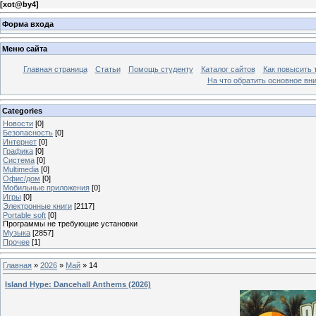
[
xot@by4
]
Форма входа
Меню сайта
Главная страница
Статьи
Помощь студенту
Каталог сайтов
Как повысить
На что обратить основное вн
Categories
Новости
[0]
Безопасность
[0]
Интернет
[0]
Графика
[0]
Система
[0]
Multimedia
[0]
Офис/дом
[0]
Мобильные приложения
[0]
Игры
[0]
Электронные книги
[2117]
Portable soft
[0]
Программы не требующие установки
Музыка
[2857]
Прочее
[1]
Главная
»
2026
»
Май
»
14
Island Hype: Dancehall Anthems (2026)