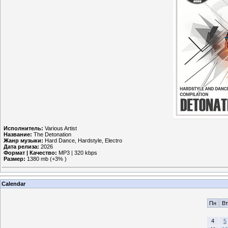
Исполнитель:
Various Artist
Название:
The Detonation
Жанр музыки:
Hard Dance, Hardstyle, Electro
Дата релиза:
2026
Формат | Качество:
MP3 | 320 kbps
Размер:
1380 mb (+3% )
Calendar
Пн
Вт
4
5