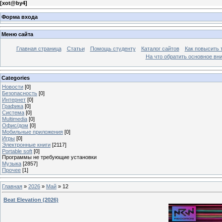
[
xot@by4
]
Форма входа
Меню сайта
Главная страница
Статьи
Помощь студенту
Каталог сайтов
Как повысить
На что обратить основное вн
Categories
Новости
[0]
Безопасность
[0]
Интернет
[0]
Графика
[0]
Система
[0]
Multimedia
[0]
Офис/дом
[0]
Мобильные приложения
[0]
Игры
[0]
Электронные книги
[2117]
Portable soft
[0]
Программы не требующие установки
Музыка
[2857]
Прочее
[1]
Главная
»
2026
»
Май
»
12
Beat Elevation (2026)