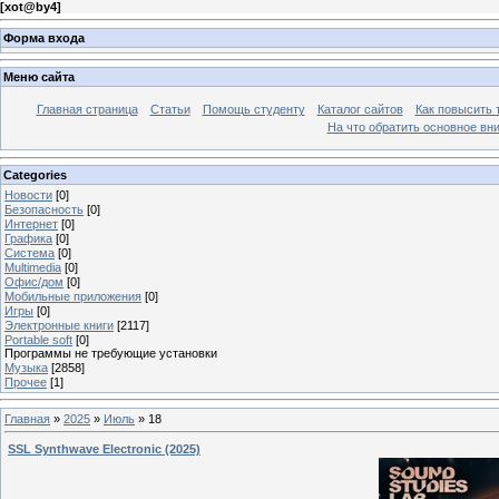
[
xot@by4
]
Форма входа
Меню сайта
Главная страница
Статьи
Помощь студенту
Каталог сайтов
Как повысить
На что обратить основное вн
Categories
Новости
[0]
Безопасность
[0]
Интернет
[0]
Графика
[0]
Система
[0]
Multimedia
[0]
Офис/дом
[0]
Мобильные приложения
[0]
Игры
[0]
Электронные книги
[2117]
Portable soft
[0]
Программы не требующие установки
Музыка
[2858]
Прочее
[1]
Главная
»
2025
»
Июль
»
18
SSL Synthwave Electronic (2025)