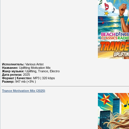
Исполнитель:
Various Artist
Название:
Uplifting Motivation Mix
Жанр музыки:
Uplifting, Trance, Electro
Дата релиза:
2025
Формат | Качество:
MP3 | 320 kbps
Размер:
947 mb (+3% )
Trance Motivation Mix (2025)