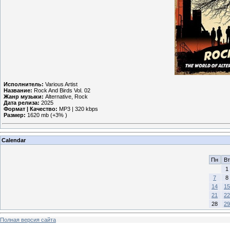
Исполнитель:
Various Artist
Название:
Rock And Birds Vol. 02
Жанр музыки:
Alternative, Rock
Дата релиза:
2025
Формат | Качество:
MP3 | 320 kbps
Размер:
1620 mb (+3% )
Calendar
Пн
Вт
1
7
8
14
15
21
22
28
29
Полная версия сайта