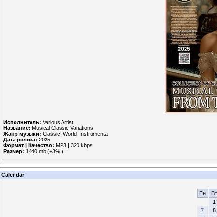
Исполнитель:
Various Artist
Название:
Musical Classic Variations
Жанр музыки:
Classic, World, Instrumental
Дата релиза:
2025
Формат | Качество:
MP3 | 320 kbps
Размер:
1440 mb (+3% )
Calendar
Пн
Вт
1
7
8