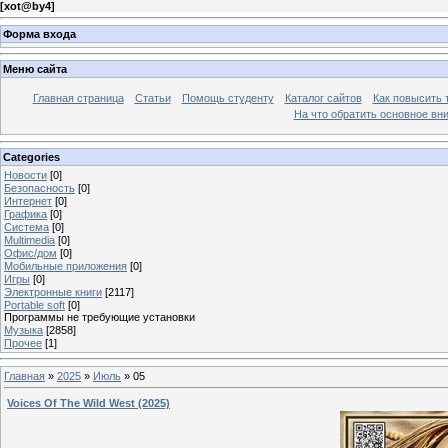
[
xot@by4
]
Форма входа
Меню сайта
Главная страница
Статьи
Помощь студенту
Каталог сайтов
Как повысить
На что обратить основное вн
Categories
Новости
[0]
Безопасность
[0]
Интернет
[0]
Графика
[0]
Система
[0]
Multimedia
[0]
Офис/дом
[0]
Мобильные приложения
[0]
Игры
[0]
Электронные книги
[2117]
Portable soft
[0]
Программы не требующие установки
Музыка
[2858]
Прочее
[1]
Главная
»
2025
»
Июль
»
05
Voices Of The Wild West (2025)