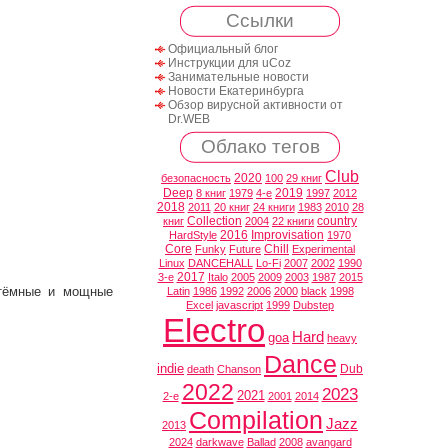
Ссылки
Официальный блог
Инструкции для uCoz
Занимательные новости
Новости Екатеринбурга
Обзор вирусной активности от
Dr.WEB
Облако тегов
Club
2020
безопасность
100
29 книг
Deep
2019
8 книг
1979
4-е
1997
2012
2018
2011
20 книг
24 книги
1983
2010
28
Collection
country
книг
2004
22 книги
2016
Improvisation
HardStyle
1970
Core
Chill
Funky
Future
Experimental
Linux
DANCEHALL
Lo-Fi
2007
2002
1990
2017
3-е
Italo
2005
2009
2003
1987
2015
 тёмные и мощные
Latin
1986
1992
2006
2000
black
1998
Excel
javascript
1999
Dubstep
Electro
Hard
goa
heavy
Dance
indie
Dub
death
Chanson
2022
2023
2021
2-е
2001
2014
Compilation
Jazz
2013
2024
darkwave
Ballad
2008
avangard