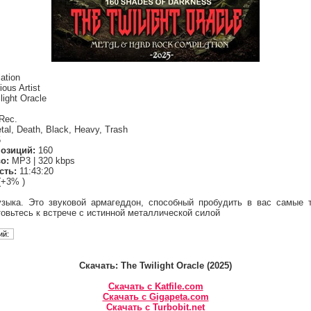
ation
ous Artist
ight Oracle
Rec.
al, Death, Black, Heavy, Trash
5
озиций:
160
о:
MP3 | 320 kbps
сть:
11:43:20
(+3% )
узыка. Это звуковой армагеддон, способный пробудить в вас самые
овьтесь к встрече с истинной металлической силой
Скачать: The Twilight Oracle (2025)
Скачать с Katfile.com
Скачать с Gigapeta.com
Скачать с Turbobit.net