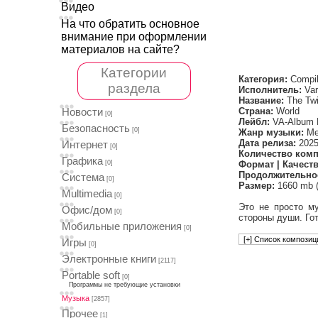
Видео
На что обратить основное
внимание при оформлении
материалов на сайте?
Категории
Категория:
Compil
раздела
Исполнитель:
Vari
Название:
The Twil
Страна:
World
Новости
[0]
Лейбл:
VA-Album 
Безопасность
[0]
Жанр музыки:
Met
Дата релиза:
202
Интернет
[0]
Количество комп
Графика
[0]
Формат | Качеств
Продолжительно
Система
[0]
Размер:
1660 mb 
Multimedia
[0]
Это не просто м
Офис/дом
[0]
стороны души. Гот
Мобильные приложения
[0]
Игры
[0]
Электронные книги
[2117]
Portable soft
[0]
Программы не требующие установки
Музыка
[2857]
Прочее
[1]