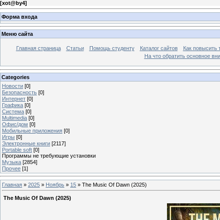
[
xot@by4
]
Форма входа
Меню сайта
Главная страница
Статьи
Помощь студенту
Каталог сайтов
Как повысить
На что обратить основное вн
Categories
Новости
[0]
Безопасность
[0]
Интернет
[0]
Графика
[0]
Система
[0]
Multimedia
[0]
Офис/дом
[0]
Мобильные приложения
[0]
Игры
[0]
Электронные книги
[2117]
Portable soft
[0]
Программы не требующие установки
Музыка
[2854]
Прочее
[1]
Главная
»
2025
»
Ноябрь
»
15
» The Music Of Dawn (2025)
The Music Of Dawn (2025)