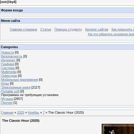
[
xot@by4
]
Форма входа
Меню сайта
Главная страница
Статьи
Помощь студенту
Каталог сайтов
Как повысить
На что обратить основное вн
Categories
Новости
[0]
Безопасность
[0]
Интернет
[0]
Графика
[0]
Система
[0]
Multimedia
[0]
Офис/дом
[0]
Мобильные приложения
[0]
Игры
[0]
Электронные книги
[2117]
Portable soft
[0]
Программы не требующие установки
Музыка
[2857]
Прочее
[1]
Главная
»
2025
»
Ноябрь
»
7
» The Classic Hour (2025)
The Classic Hour (2025)