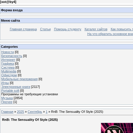
[
xot@by4
]
Форма входа
Меню сайта
Главная страница
Статьи
Помощь студенту
Каталог сайтов
Как повысить
На что обратить основное вн
Categories
Новости
[0]
Безопасность
[0]
Интернет
[0]
Графика
[0]
Система
[0]
Multimedia
[0]
Офис/дом
[0]
Мобильные приложения
[0]
Игры
[0]
Электронные книги
[2117]
Portable soft
[0]
Программы не требующие установки
Музыка
[2854]
Прочее
[1]
Главная
»
2025
»
Сентябрь
»
1
» RnB: The Sensuality Of Style (2025)
RnB: The Sensuality Of Style (2025)