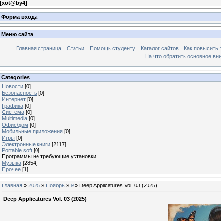
[
xot@by4
]
Форма входа
Меню сайта
Главная страница
Статьи
Помощь студенту
Каталог сайтов
Как повысить
На что обратить основное вн
Categories
Новости
[0]
Безопасность
[0]
Интернет
[0]
Графика
[0]
Система
[0]
Multimedia
[0]
Офис/дом
[0]
Мобильные приложения
[0]
Игры
[0]
Электронные книги
[2117]
Portable soft
[0]
Программы не требующие установки
Музыка
[2854]
Прочее
[1]
Главная
»
2025
»
Ноябрь
»
9
» Deep Applicatures Vol. 03 (2025)
Deep Applicatures Vol. 03 (2025)