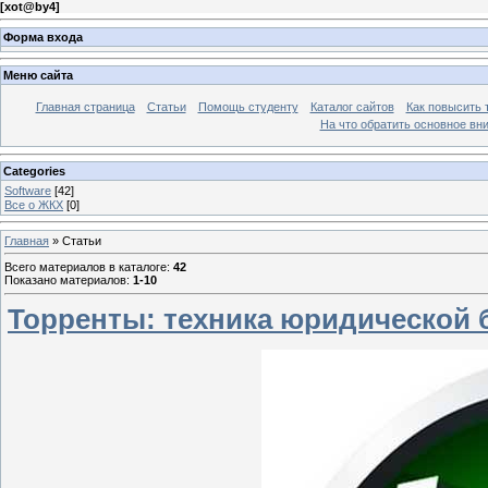
[
xot@by4
]
Форма входа
Меню сайта
Главная страница
Статьи
Помощь студенту
Каталог сайтов
Как повысить
На что обратить основное вн
Categories
Software
[42]
Все о ЖКХ
[0]
Главная
»
Статьи
Всего материалов в каталоге
:
42
Показано материалов
:
1-10
Торренты: техника юридической 