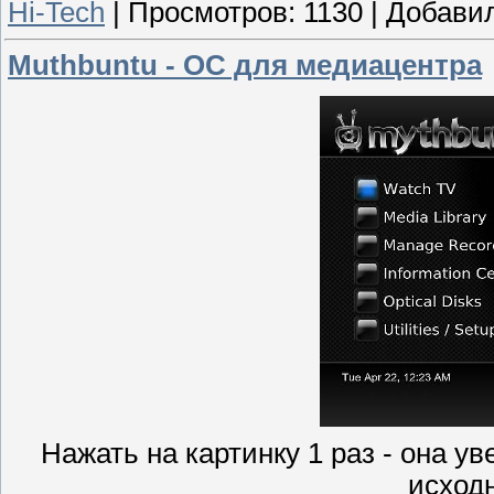
Hi-Tech
|
Просмотров:
1130
|
Добавил
Muthbuntu - OC для медиацентра
Нажать на картинку 1 раз - она ув
исход