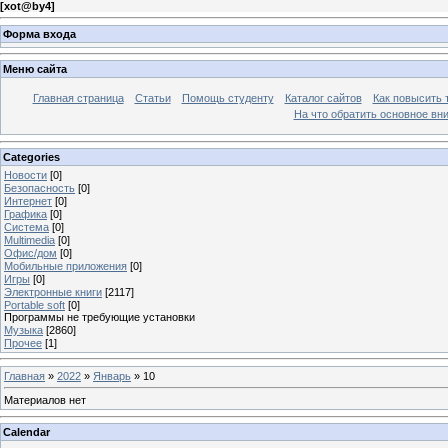
[
xot@by4
]
Форма входа
Меню сайта
Главная страница
Статьи
Помощь студенту
Каталог сайтов
Как повысить
На что обратить основное вн
Categories
Новости
[0]
Безопасность
[0]
Интернет
[0]
Графика
[0]
Система
[0]
Multimedia
[0]
Офис/дом
[0]
Мобильные приложения
[0]
Игры
[0]
Электронные книги
[2117]
Portable soft
[0]
Программы не требующие установки
Музыка
[2860]
Прочее
[1]
Главная
»
2022
»
Январь
»
10
Материалов нет
Calendar