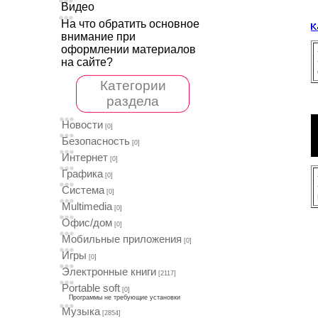
Видео
На что обратить основное
внимание при
оформлении материалов
на сайте?
Категории
раздела
Новости
[0]
Безопасность
[0]
Интернет
[0]
Графика
[0]
Система
[0]
Multimedia
[0]
Офис/дом
[0]
Мобильные приложения
[0]
Игры
[0]
Электронные книги
[2117]
Portable soft
[0]
Программы не требующие установки
Музыка
[2854]