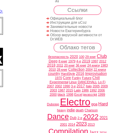
31
Ссылки
Официальный блог
Инструкции для uCoz
Занимательные новости
Новости Екатеринбурга
Обзор вирусной активности от
Dr.WEB
Облако тегов
Club
2020
безопасность
100
29 книг
Deep
2019
8 книг
1979
4-е
1997
2012
2018
2011
20 книг
36 книг
24 книги
1983
Collection
2010
28 книг
2004
22 книги
country
2016
Improvisation
HardStyle
Core
Chill
1970
Funky
Future
Experimental
Linux
DANCEHALL
Lo-Fi
2017
2007
2002
1990
3-е
Italo
2005
2009
2003
1987
2015
Latin
1986
1992
2006
2000
black
1998
Excel
javascript
1999
Electro
Hard
goa
Dubstep
indie
heavy
death
Chanson
Dance
2022
2021
Dub
2-е
2023
2001
2014
2013
Compilation
Jazz
2024