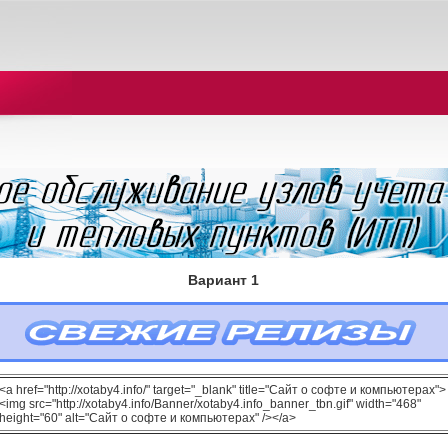
Вариант 1
<a href="http://xotaby4.info/" target="_blank" title="Сайт о софте и компьютерах">
<img src="http://xotaby4.info/Banner/xotaby4.info_banner_tbn.gif" width="468"
height="60" alt="Сайт о софте и компьютерах" /></a>