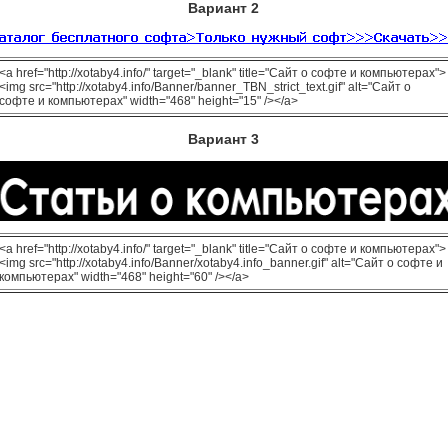
Вариант 2
<a href="http://xotaby4.info/" target="_blank" title="Сайт о софте и компьютерах">
<img src="http://xotaby4.info/Banner/banner_TBN_strict_text.gif" alt="Сайт о
софте и компьютерах" width="468" height="15" /></a>
Вариант 3
<a href="http://xotaby4.info/" target="_blank" title="Сайт о софте и компьютерах">
<img src="http://xotaby4.info/Banner/xotaby4.info_banner.gif" alt="Сайт о софте и
компьютерах" width="468" height="60" /></a>